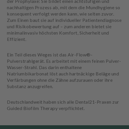
der Prophylaxe: Sie bildet einen achtstufigen und
u
nachhaltigen Prozess ab, mit dem die Mundhygiene so
s
konsequent verfolgt werden kann, wie selten zuvor.
s
Zum Einen baut sie auf individueller Patientendiagnose
t
und Risikobewertung auf – zum anderen bietet sie
a
minimalinvasiv höchsten Komfort, Sicherheit und
t
Effizient.
t
u
n
Ein Teil dieses Weges ist das Air-Flow®-
g
Pulverstrahlgerät. Es arbeitet mit einem feinen Pulver-
Wasser-Strahl. Das darin enthaltene
Natriumbikarbonat löst auch hartnäckige Beläge und
Verfärbungen ohne die Zähne aufzurauen oder ihre
Substanz anzugreifen.
Deutschlandweit haben sich alle Dental21-Praxen zur
Guided Biofilm Therapy verpflichtet.