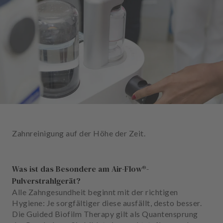
n
d
l
u
n
g
e
n
T
e
a
Zahnreinigung auf der Höhe der Zeit.
m
J
Was ist das Besondere am Air-Flow®-
o
Pulverstrahlgerät?
b
Alle Zahngesundheit beginnt mit der richtigen
s
Hygiene: Je sorgfältiger diese ausfällt, desto besser.
Die Guided Biofilm Therapy gilt als Quantensprung
A