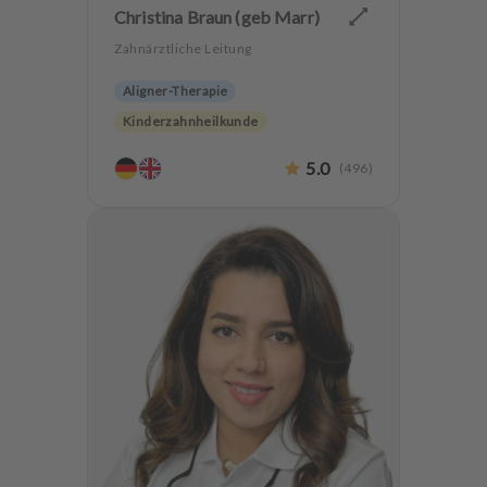
Christina Braun (geb Marr)
Zahnärztliche Leitung
Aligner-Therapie
Kinderzahnheilkunde
Endodontologie
Parodontologie
5.0
(
496
)
Ästhetische Zahnheilkunde
Hochwertiger Zahnersatz
Oralchirurgie
Implantologie
Zahnerhaltung
Angstpatienten