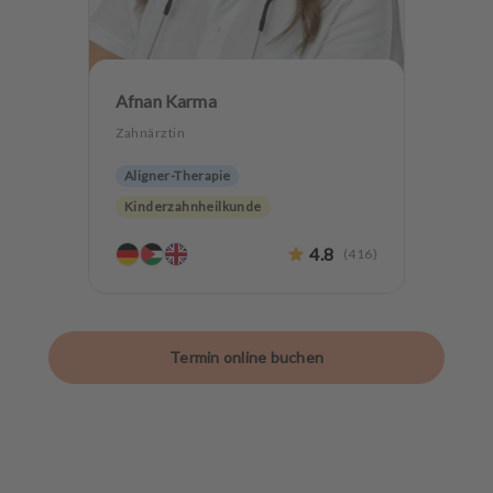
Afnan Karma
Zahnärztin
Aligner-Therapie
Kinderzahnheilkunde
Endodontologie
Parodontologie
4.8
(
416
)
Ästhetische Zahnheilkunde
Hochwertiger Zahnersatz
CMD
Alterszahnheilkunde
Termin online buchen
Zahnerhaltung