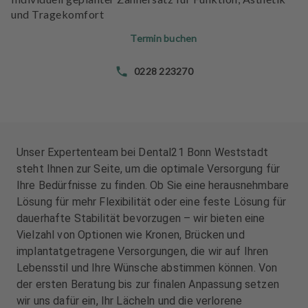
n
n
und Tragekomfort
d
d
l
l
Termin buchen
u
u
n
n
0228 223270
g
g
e
e
n
n
T
T
Unser Expertenteam bei Dental21 Bonn Weststadt
e
e
steht Ihnen zur Seite, um die optimale Versorgung für
a
a
Ihre Bedürfnisse zu finden. Ob Sie eine herausnehmbare
m
m
Lösung für mehr Flexibilität oder eine feste Lösung für
dauerhafte Stabilität bevorzugen – wir bieten eine
J
J
Vielzahl von Optionen wie Kronen, Brücken und
o
o
implantatgetragene Versorgungen, die wir auf Ihren
b
b
s
s
Lebensstil und Ihre Wünsche abstimmen können. Von
der ersten Beratung bis zur finalen Anpassung setzen
A
A
wir uns dafür ein, Ihr Lächeln und die verlorene