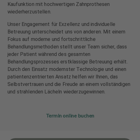
u
u
Kaufunktion mit hochwertigen Zahnprothesen
s
s
wiederherzustellen.
s
s
t
t
Unser Engagement für Exzellenz und individuelle
a
a
Betreuung unterscheidet uns von anderen. Mit einem
t
t
Fokus auf moderne und fortschrittliche
t
t
Behandlungsmethoden stellt unser Team sicher, dass
u
u
jeder Patient während des gesamten
n
n
Behandlungsprozesses erstklassige Betreuung erhält.
g
g
Durch den Einsatz modernster Technologie und einen
patientenzentrierten Ansatz helfen wir Ihnen, das
Selbstvertrauen und die Freude an einem vollständigen
und strahlenden Lächeln wiederzugewinnen.
Termin online buchen