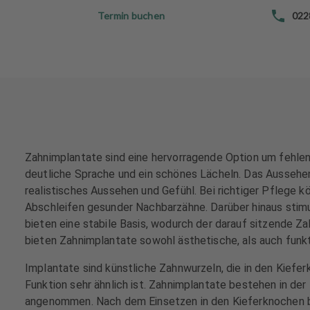
e
e
Termin buchen
022
h
h
a
a
n
n
d
d
l
l
u
u
n
n
g
g
e
e
Zahnimplantate sind eine hervorragende Option um fehlen
n
n
deutliche Sprache und ein schönes Lächeln. Das Aussehen
realistisches Aussehen und Gefühl. Bei richtiger Pflege 
T
T
Abschleifen gesunder Nachbarzähne. Darüber hinaus stim
e
e
bieten eine stabile Basis, wodurch der darauf sitzende Z
a
a
bieten Zahnimplantate sowohl ästhetische, als auch funk
m
m
Implantate sind künstliche Zahnwurzeln, die in den Kiefe
J
J
Funktion sehr ähnlich ist. Zahnimplantate bestehen in de
o
o
angenommen. Nach dem Einsetzen in den Kieferknochen bi
b
b