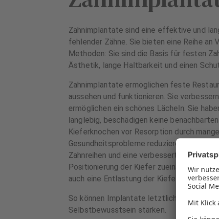
Zahnimplantate sind eine effektive und l
fehlender Zähne. Sie bieten eine Reihe an
Methoden: Sie sind die Basis für festen Za
Ästhetik, lange Haltbarkeit und einen Sch
Zahnimplantate ermöglichen feste Restaura
aussehen und funktionieren. Sie verbesser
ermöglichen ein schönes Lächeln. Sie haben
langlebig, beschädigen keine benachbarte
Kieferknochen vor Resorption durch mange
Gesundheitsprobleme reduzieren sich durc
Zahnreihen und eine verbesserte Kaufunktio
Positionierung der Kiefer zueinander bei 
auch eine Entlastung der Kiefergelenke err
So können Implantate letztlich die Lebens
Selbstbewusstsein stärken.