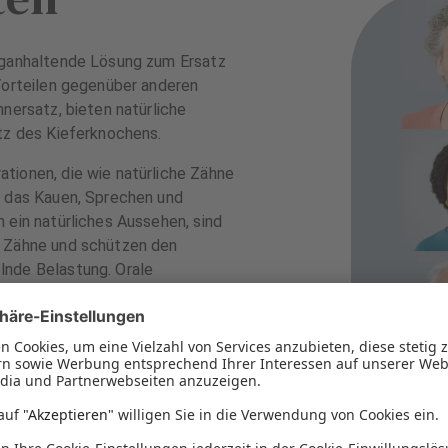
anganhaltende Lösung zum Ersatz
 Vorteilen gegenüber anderen
hnersatz, bieten natürliche
utz des Kieferknochens.
tionen, die wie natürliche Zähne
n das Kauen, Sprechen und
 ein natürliches Aussehen, sind
n Zähne und schützen den
lnde Belastung. Orale
h eine gleichmäßige Belastung der
n. Durch eine richtige
umfangreichen Restaurationen kann
eicht werden.
qualität verbessern und das