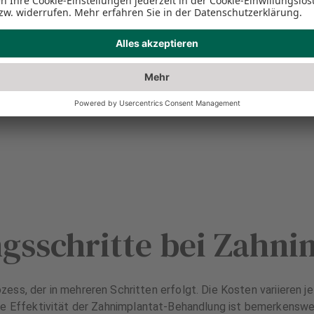
gsschritte bei Zahni
ess, der in mehreren Schritten erfolgt. Die Kosten variieren j
e Effektivität der Zahnimplantat-Behandlung ist bemerkenswe