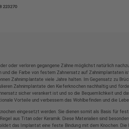
8 223270
der oder verloren gegangene Zähne möglichst natürlich nachzu
 und die Farbe von festem Zahnersatz auf Zahnimplantaten ist 
können Zahnimplantate viele Jahre halten. Im Gegensatz zu Br
ulieren Zahnimplantate den Kieferknochen nachhaltig und förd
ahnersatz sicher verankert ist und so die Bequemlichkeit und 
tionale Vorteile und verbessern das Wohlbefinden und die Lebe
rknochen eingesetzt werden. Sie dienen somit als Basis für fes
r Regel aus Titan oder Keramik. Diese Materialien sind besond
ldet das Implantat eine feste Bindung mit dem Knochen. Die I