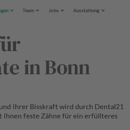
Zum Hauptinhalt springen
Zum Hauptinhalt springen
ngen
ngen
Team
Team
Jobs
Jobs
Ausstattung
Ausstattung
für
te in Bonn
und Ihrer Bisskraft wird durch Dental21
 Ihnen feste Zähne für ein erfüllteres