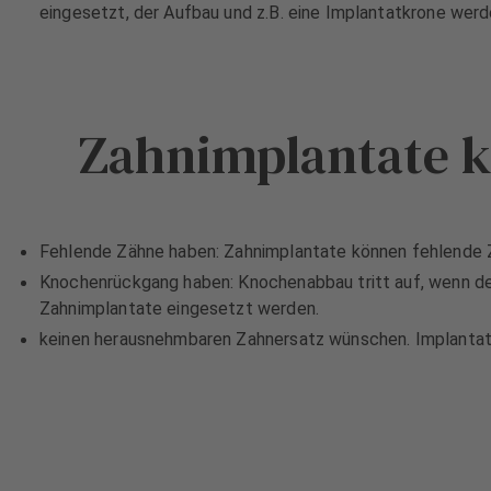
eingesetzt, der Aufbau und z.B. eine Implantatkrone werde
s
s
A
A
u
u
s
s
Zahnimplantate kö
s
s
t
t
a
a
t
t
t
t
Fehlende Zähne haben: Zahnimplantate können fehlende Z
u
u
n
n
Knochenrückgang haben: Knochenabbau tritt auf, wenn de
g
g
Zahnimplantate eingesetzt werden.
keinen herausnehmbaren Zahnersatz wünschen. Implantate