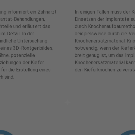
ng informiert ein Zahnarzt
In einigen Fällen muss der 
lantat-Behandlungen,
Einsetzen der Implantate a
hteile und erläutert das
durch Knochenaufbaumetho
m Detail. In der
beispielsweise durch die V
ündliche Untersuchung
Knochenersatzmaterial. Kn
h eines 3D-Röntgenbildes,
notwendig, wenn der Kiefer
ähne, potenzielle
breit genug ist, um das Impl
ziehungen der Kiefer
Knochenersatzmaterial kan
für die Erstellung eines
den Kieferknochen zu verst
h sind.