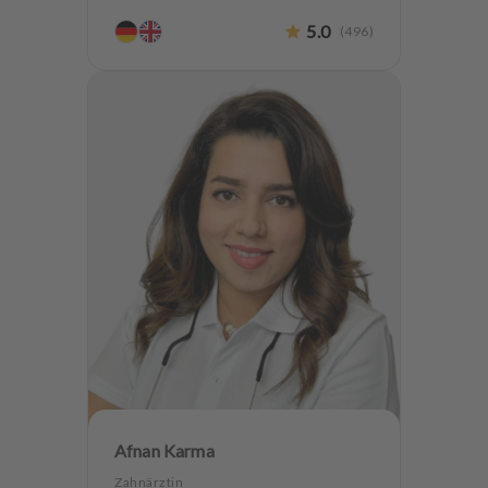
Endodontologie
Parodontologie
5.0
(
496
)
Ästhetische Zahnheilkunde
Hochwertiger Zahnersatz
Oralchirurgie
Implantologie
Zahnerhaltung
Angstpatienten
Afnan Karma
Zahnärztin