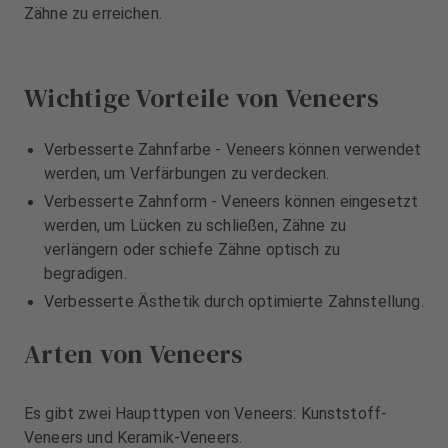
u
u
Zähne zu erreichen.
s
s
s
s
t
t
Wichtige Vorteile von Veneers
a
a
t
t
t
t
Verbesserte Zahnfarbe - Veneers können verwendet
u
u
werden, um Verfärbungen zu verdecken.
n
n
Verbesserte Zahnform - Veneers können eingesetzt
g
g
werden, um Lücken zu schließen, Zähne zu
verlängern oder schiefe Zähne optisch zu
begradigen.
Verbesserte Ästhetik durch optimierte Zahnstellung.
Arten von Veneers
Es gibt zwei Haupttypen von Veneers: Kunststoff-
Veneers und Keramik-Veneers.