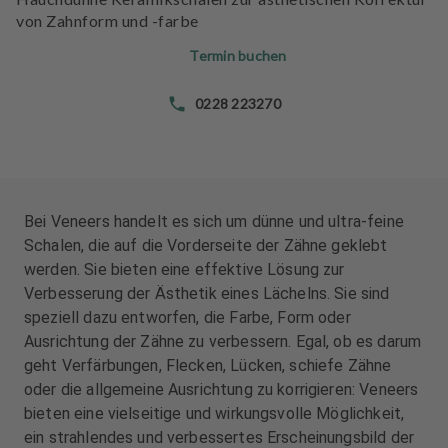
n
n
von Zahnform und -farbe
d
d
l
l
Termin buchen
u
u
n
n
0228 223270
g
g
e
e
n
n
T
T
Bei Veneers handelt es sich um dünne und ultra-feine
e
e
Schalen, die auf die Vorderseite der Zähne geklebt
a
a
werden. Sie bieten eine effektive Lösung zur
m
m
Verbesserung der Ästhetik eines Lächelns. Sie sind
speziell dazu entworfen, die Farbe, Form oder
J
J
Ausrichtung der Zähne zu verbessern. Egal, ob es darum
o
o
geht Verfärbungen, Flecken, Lücken, schiefe Zähne
b
b
s
s
oder die allgemeine Ausrichtung zu korrigieren: Veneers
bieten eine vielseitige und wirkungsvolle Möglichkeit,
A
A
ein strahlendes und verbessertes Erscheinungsbild der