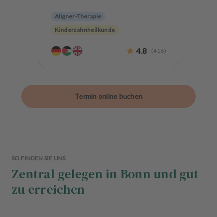
Aligner-Therapie
Kinderzahnheilkunde
Endodontologie
Parodontologie
4.8
(
416
)
Ästhetische Zahnheilkunde
Hochwertiger Zahnersatz
CMD
Alterszahnheilkunde
Termin online buchen
Zahnerhaltung
SO FINDEN SIE UNS
Zentral gelegen in Bonn und gut
zu erreichen